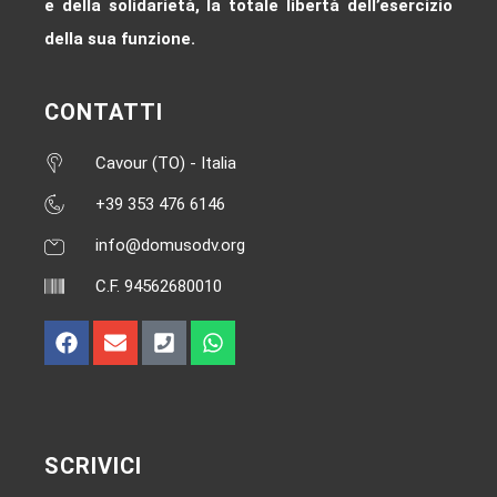
e della solidarietà, la totale libertà dell’esercizio
della sua funzione.
CONTATTI
Cavour (TO) - Italia
+39 353 476 6146‬
info@domusodv.org
C.F. 94562680010
SCRIVICI