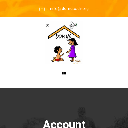
info@domusodv.org
Account