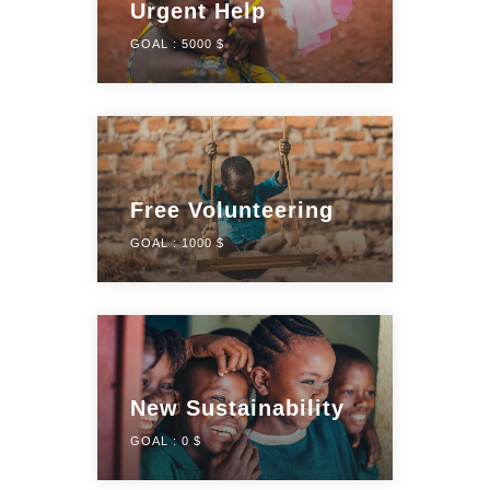
Urgent Help
GOAL :
5000 $
Free Volunteering
GOAL :
1000 $
New Sustainability
GOAL :
0 $