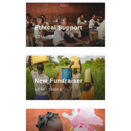
Ethical Support
GOAL :
0 $
New Fundraiser
GOAL :
34500 $