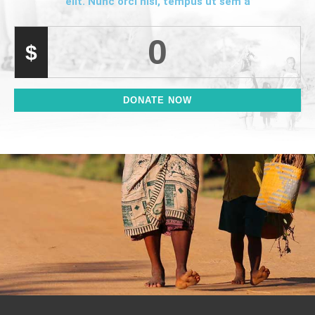
elit. Nunc orci nisl, tempus ut sem a
0
$
DONATE NOW