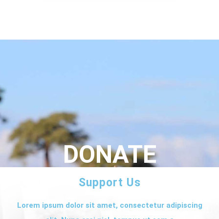
DONATE
Support Us
Lorem ipsum dolor sit amet, consectetur adipiscing