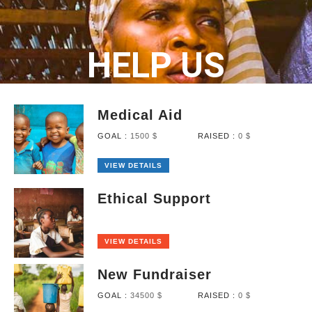
HELP US
Medical Aid
GOAL :
1500 $
RAISED :
0 $
VIEW DETAILS
Ethical Support
VIEW DETAILS
New Fundraiser
GOAL :
34500 $
RAISED :
0 $