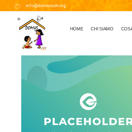
info@domusodv.org
HOME
CHI SIAMO
COSA