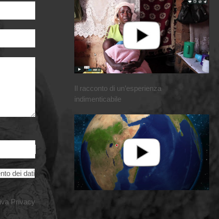
Il racconto di un’esperienza
indimenticabile
nto dei dati
iva Privacy