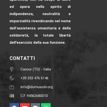
ed opera nello spirito di
indipendenza, neutralità e
imparzialità rivendicando nel nome
dell’assistenza umanitaria e della
solidarietà, la totale libertà
dell’esercizio della sua funzione.
CONTATTI
Cavour (TO) - Italia
+39 353 476 6146‬
info@domusodv.org
C.F. 94562680010