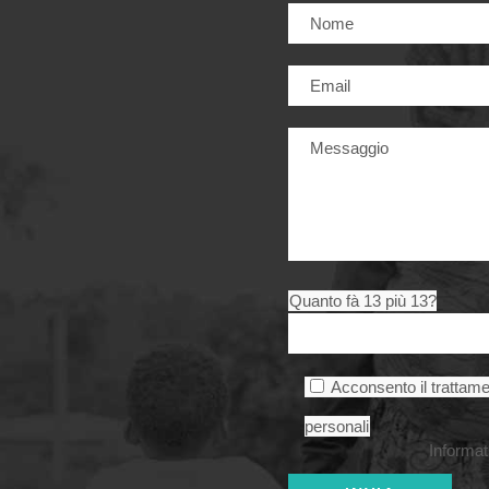
Quanto fà 13 più 13?
Acconsento il trattame
personali
Informat