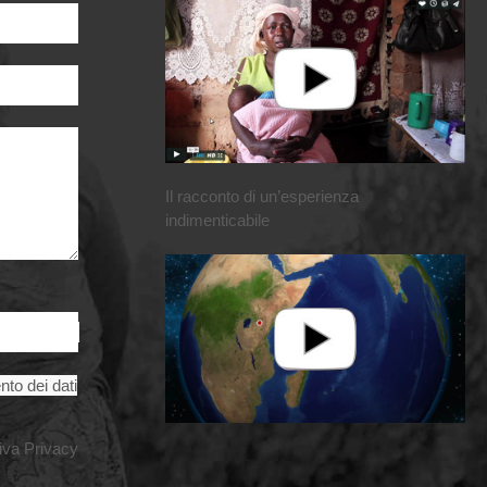
Il racconto di un’esperienza
indimenticabile
nto dei dati
iva Privacy