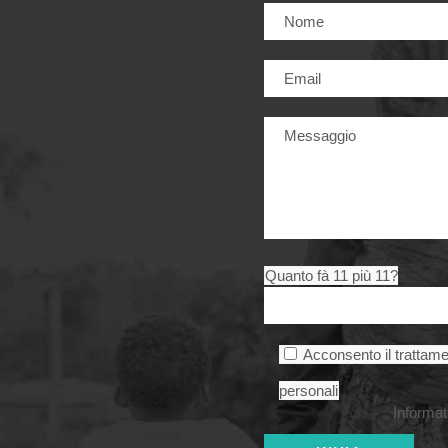
Quanto fà 11 più 11?
Acconsento il trattame
personali
Informat