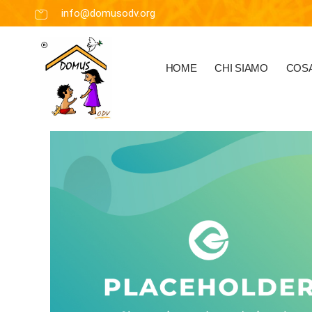
info@domusodv.org
HOME
CHI SIAMO
COSA