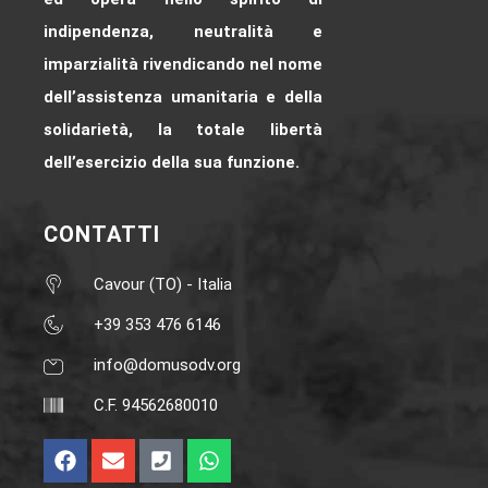
indipendenza, neutralità e
imparzialità rivendicando nel nome
dell’assistenza umanitaria e della
solidarietà, la totale libertà
dell’esercizio della sua funzione.
CONTATTI
Cavour (TO) - Italia
+39 353 476 6146‬
info@domusodv.org
C.F. 94562680010