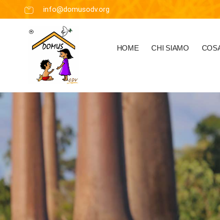
info@domusodv.org
HOME
CHI SIAMO
COSA