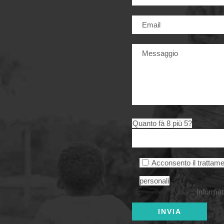
Quanto fà 8 più 5?
Acconsento il trattame
personali
Informat