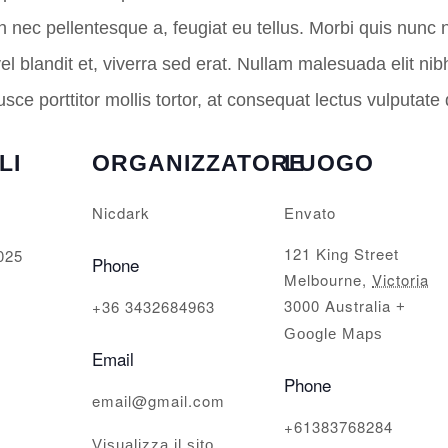
 nec pellentesque a, feugiat eu tellus. Morbi quis nunc
l blandit et, viverra sed erat. Nullam malesuada elit nibh
sce porttitor mollis tortor, at consequat lectus vulputate
LI
ORGANIZZATORE
LUOGO
Nicdark
Envato
121 King Street
025
Phone
Melbourne
,
Victoria
3000
Australia
+36 3432684963
+
Google Maps
Email
Phone
email@gmail.com
+61383768284
Visualizza il sito