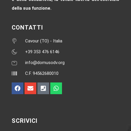
della sua funzione.
CONTATTI
Cavour (TO) - Italia
+39 353 476 6146‬
info@domusodv.org
C.F. 94562680010
SCRIVICI