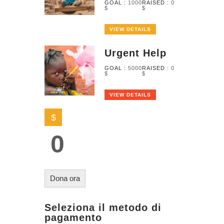
GOAL :
1000
RAISED :
0
$
$
VIEW DETAILS
Urgent Help
GOAL :
5000
RAISED :
0
$
$
VIEW DETAILS
$
0
Dona ora
Seleziona il metodo di
pagamento