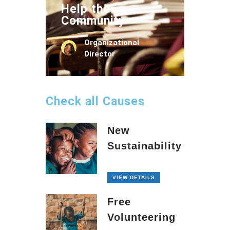
Help the
Community
Organizational
Director
Check all Causes
New
Sustainability
VIEW DETAILS
Free
Volunteering