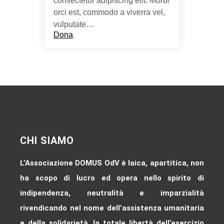
consectetur adipiscing elit. Morbi
orci est, commodo a viverra vel,
vulputate…
Dona
CHI SIAMO
L’Associazione DOMUS OdV è laica, apartitica, non
ha scopo di lucro ed opera nello spirito di
indipendenza, neutralità e imparzialità
rivendicando nel nome dell’assistenza umanitaria
e della solidarietà, la totale libertà dell’esercizio