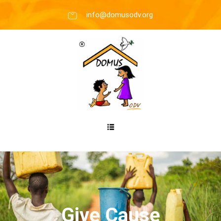
info@domusodv.org
Give Cause