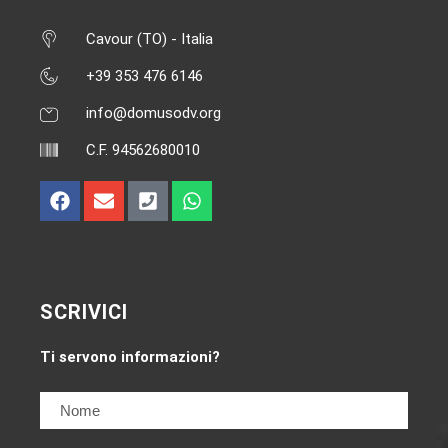
Cavour (TO) - Italia
+39 353 476 6146‬
info@domusodv.org
C.F. 94562680010
SCRIVICI
Ti servono informazioni?