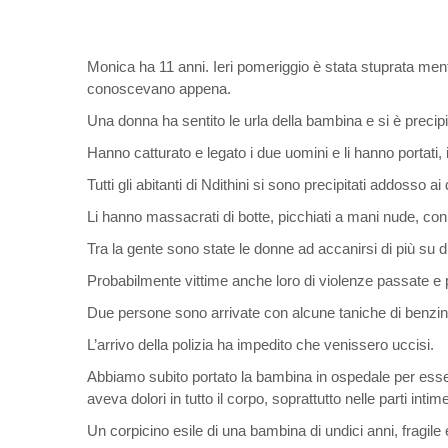
Monica ha 11 anni. Ieri pomeriggio è stata stuprata ment
conoscevano appena.
Una donna ha sentito le urla della bambina e si è precipi
Hanno catturato e legato i due uomini e li hanno portati, 
Tutti gli abitanti di Ndithini si sono precipitati addosso a
Li hanno massacrati di botte, picchiati a mani nude, con
Tra la gente sono state le donne ad accanirsi di più su di 
Probabilmente vittime anche loro di violenze passate e p
Due persone sono arrivate con alcune taniche di benzina
L’arrivo della polizia ha impedito che venissero uccisi.
Abbiamo subito portato la bambina in ospedale per essere
aveva dolori in tutto il corpo, soprattutto nelle parti intim
Un corpicino esile di una bambina di undici anni, fragile