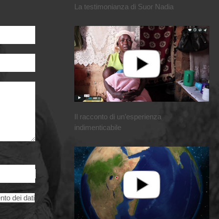
La testimonianza di Suor Nadia
Il racconto di un’esperienza
indimenticabile
nto dei dati