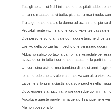
Tutti gli abitanti di Ndithini si sono precipitati addosso a
Li hanno massacrati di botte, picchiati a mani nude, con
Tra la gente sono state le donne ad accanirsi di più su di 
Probabilmente vittime anche loro di violenze passate e p
Due persone sono arrivate con alcune taniche di benzina
L’arrivo della polizia ha impedito che venissero uccisi.
Abbiamo subito portato la bambina in ospedale per essere
aveva dolori in tutto il corpo, soprattutto nelle parti intim
Un corpicino esile di una bambina di undici anni, fragile
Io non credo che la violenza si risolva con altra violen
La gente si fa prima giustizia da sola perché nella magg
Dopo essere stati picchiati a sangue i due uomini hanno 
Ascoltare queste parole mi ha gelato il sangue nelle vene,
Ma non posso farlo.