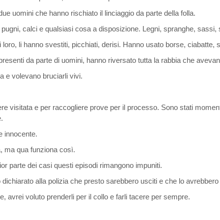
i due uomini che hanno rischiato il linciaggio da parte della folla.
 pugni, calci e qualsiasi cosa a disposizione. Legni, spranghe, sassi,
loro, li hanno svestiti, picchiati, derisi. Hanno usato borse, ciabatte, s
resenti da parte di uomini, hanno riversato tutta la rabbia che avevan
 e volevano bruciarli vivi.
 visitata e per raccogliere prove per il processo. Sono stati momenti 
e.
 e innocente.
za, ma qua funziona così.
ior parte dei casi questi episodi rimangono impuniti.
dichiarato alla polizia che presto sarebbero usciti e che lo avrebbero 
 avrei voluto prenderli per il collo e farli tacere per sempre.