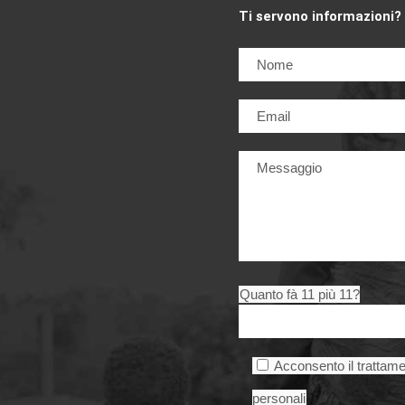
Ti servono informazioni?
Quanto fà 11 più 11?
Acconsento il trattame
personali