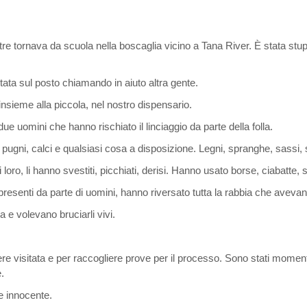
re tornava da scuola nella boscaglia vicino a Tana River. È stata stup
tata sul posto chiamando in aiuto altra gente.
insieme alla piccola, nel nostro dispensario.
i due uomini che hanno rischiato il linciaggio da parte della folla.
 pugni, calci e qualsiasi cosa a disposizione. Legni, spranghe, sassi,
loro, li hanno svestiti, picchiati, derisi. Hanno usato borse, ciabatte, s
resenti da parte di uomini, hanno riversato tutta la rabbia che avevan
 e volevano bruciarli vivi.
 visitata e per raccogliere prove per il processo. Sono stati momenti 
e.
 e innocente.