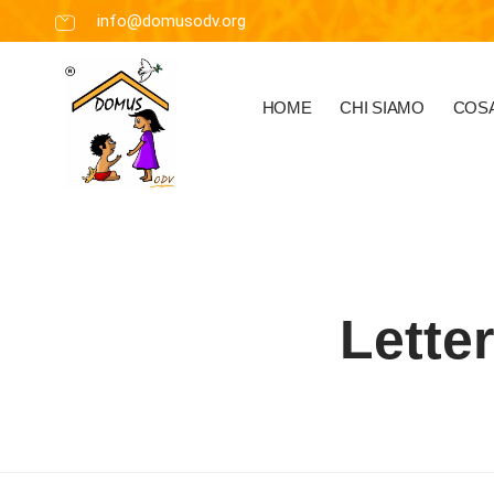
info@domusodv.org
HOME
CHI SIAMO
COSA
Lette