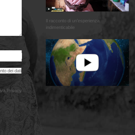
Il racconto di un’esperienza
indimenticabile
nto dei dati
iva Privacy