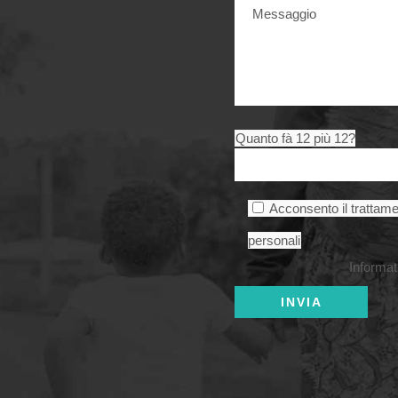
Quanto fà 12 più 12?
Acconsento il trattame
personali
Informat