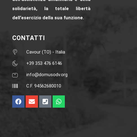
solidarietà, la totale libertà
dell’esercizio della sua funzione.
CONTATTI
Cavour (TO) - Italia
+39 353 476 6146‬
info@domusodv.org
C.F. 94562680010