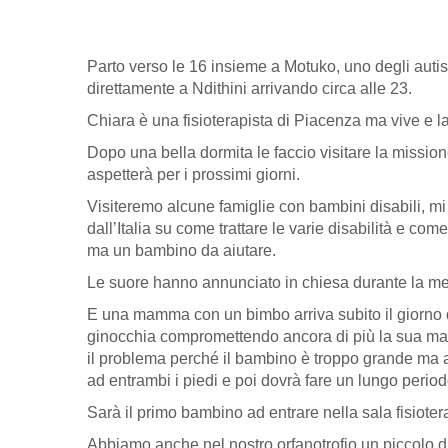
Parto verso le 16 insieme a Motuko, uno degli autis
direttamente a Ndithini arrivando circa alle 23.
Chiara è una fisioterapista di Piacenza ma vive e l
Dopo una bella dormita le faccio visitare la mission
aspetterà per i prossimi giorni.
Visiteremo alcune famiglie con bambini disabili, mi 
dall’Italia su come trattare le varie disabilità e co
ma un bambino da aiutare.
Le suore hanno annunciato in chiesa durante la mess
E una mamma con un bimbo arriva subito il giorno dop
ginocchia compromettendo ancora di più la sua malfor
il problema perché il bambino è troppo grande ma a
ad entrambi i piedi e poi dovrà fare un lungo periodo
Sarà il primo bambino ad entrare nella sala fisioterap
Abbiamo anche nel nostro orfanotrofio un piccolo d