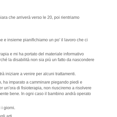
ara che arriverà verso le 20, poi rientriamo
e e insieme pianifichiamo un po’ il lavoro che ci
rapia e mi ha portato del materiale informativo
erché la disabilità non sia più un fatto da nascondere
 iniziare a venire per alcuni trattamenti.
erno, ha imparato a camminare piegando piedi e
 un’ora di fisioterapia, non riusciremo a risolvere
mente bene. In ogni caso il bambino andrà operato
i giorni.
li arti.