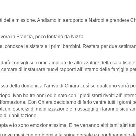
ti della missione. Andiamo in aeroporto a Nairobi a prendere Chi
avora in Francia, poco lontano da Nizza.
e, conosce le sisters e i primi bambini. Resterà per due settiman
darà consigli su come ampliare le attrezzature della sala fisiote
me cercare di instaurare nuovi rapporti all’interno delle famiglie p
a della domenica l’arrivo di Chiara così se qualcuno vorrà potrà
o. Ivan ha tre anni ed è nato con i piedi storti rivolti all’int
mazione. Con Chiara decidiamo di farlo venire tutti i giorni per
lcuni esercizi di mobilizzazione e massaggi gli faranno sicura
 di riabilitazione.
ia e io sono emozionatissima. E ne verranno altri tanti altri tutti 
i nove mesi con problemi alla spina dorsale e coordinamento deg