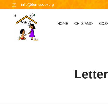
info@domusodv.org
HOME
CHI SIAMO
COSA
Lette