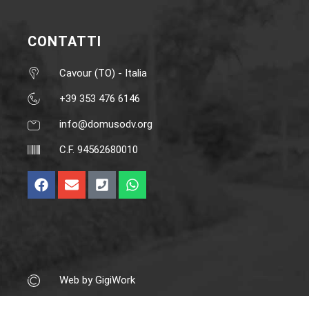
CONTATTI
Cavour (TO) - Italia
+39 353 476 6146‬
info@domusodv.org
C.F. 94562680010
Web by GigiWork