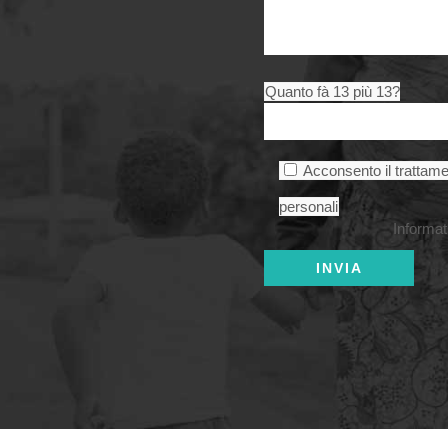
Quanto fà 13 più 13?
Acconsento il trattame
personali
Informat