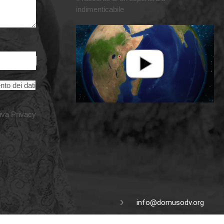
indimenticabile
nto dei dati
iva Privacy
info@domusodv.org