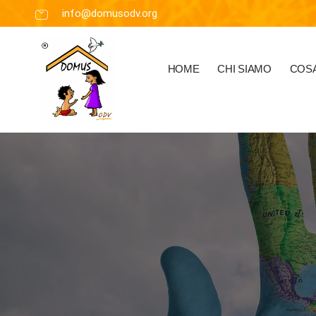
info@domusodv.org
HOME
CHI SIAMO
COSA