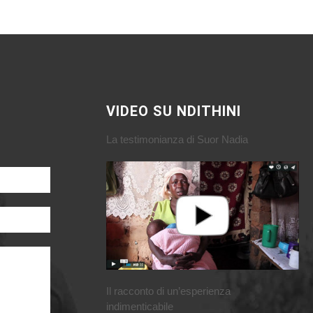
VIDEO SU NDITHINI
La testimonianza di Suor Nadia
Il racconto di un’esperienza
indimenticabile