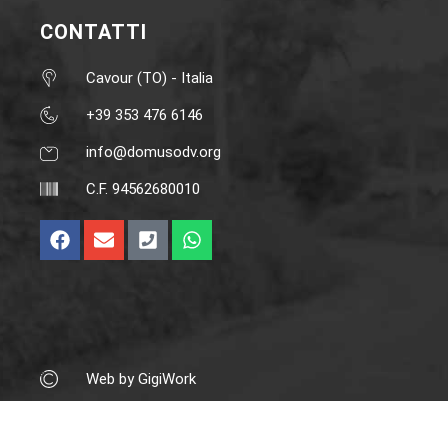
CONTATTI
Cavour (TO) - Italia
+39 353 476 6146‬
info@domusodv.org
C.F. 94562680010
Web by GigiWork