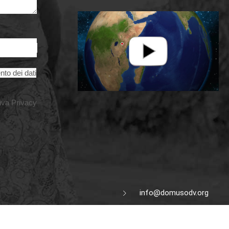
nto dei dati
iva Privacy
info@domusodv.org