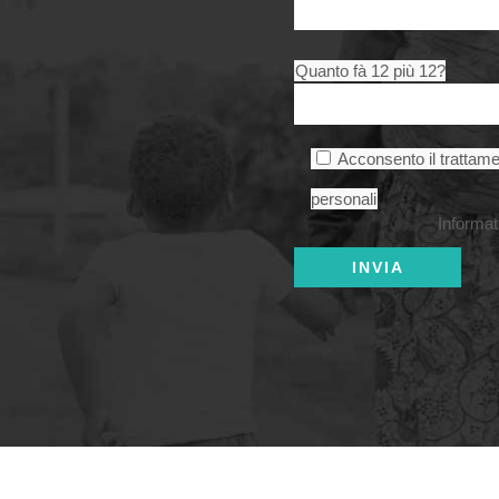
Quanto fà 12 più 12?
Acconsento il trattame
personali
Informat