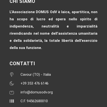
CHI SIAMO
L’Associazione DOMUS OdV è laica, apartitica, non
ha scopo di lucro ed opera nello spirito di
indipendenza, neutralità e imparzialità
rivendicando nel nome dell’assistenza umanitaria
e della solidarietà, la totale libertà dell’esercizio
della sua funzione.
CONTATTI
Cavour (TO) - Italia
+39 353 476 6146‬
info@domusodv.org
C.F. 94562680010